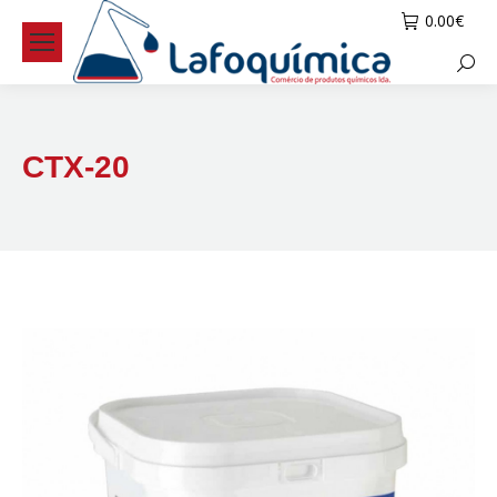
0.00
€
Searc
CTX-20