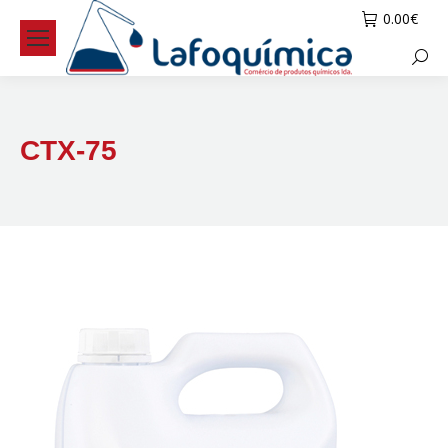
0.00
€
Searc
CTX-75