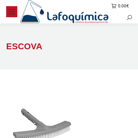
0.00
€
Searc
ESCOVA