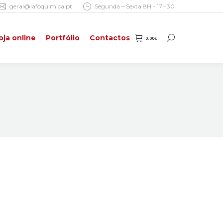
geral@lafoquimica.pt
Segunda – Sexta 8H - 17H30
oja online
Portfólio
Contactos
0.00
€
Search:
oja online
Portfólio
Contactos
0.00
€
Search: