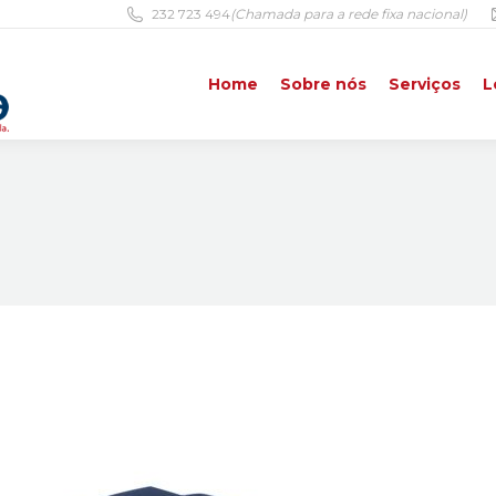
232 723 494
(Chamada para a rede fixa nacional)
Home
Sobre nós
Serviços
L
Home
Sobre nós
Serviços
L