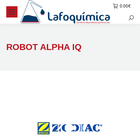
0.00
€
Searc
ROBOT ALPHA IQ
Reprodutor
de
vídeo