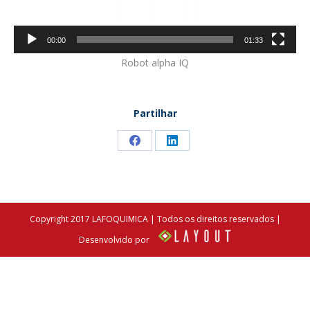
00:00
01:33
Robot alpha IQ
Partilhar
Share
Share
on
on
Facebook
LinkedIn
Copyright 2017 LAFOQUIMICA | Todos os direitos reservados |
Desenvolvido por