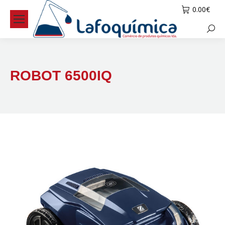
0.00
€
Searc
ROBOT 6500IQ