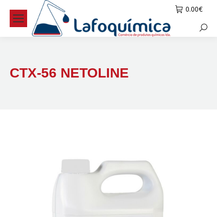
0.00
€
Searc
CTX-56 NETOLINE