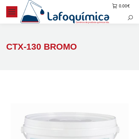
0.00
€
Searc
CTX-130 BROMO