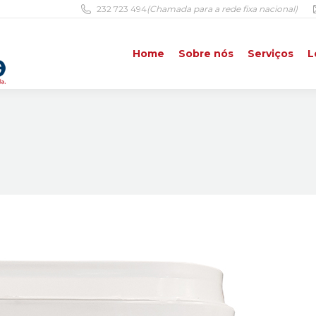
232 723 494
(Chamada para a rede fixa nacional)
Home
Sobre nós
Serviços
L
Home
Sobre nós
Serviços
L