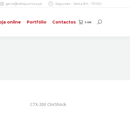
geral@lafoquimica.pt
Segunda – Sexta 8H - 17H30
oja online
Portfólio
Contactos
0.00
€
Search:
oja online
Portfólio
Contactos
0.00
€
Search:
CTX-200 ClorShock