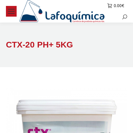
0.00
€
Searc
CTX-20 PH+ 5KG