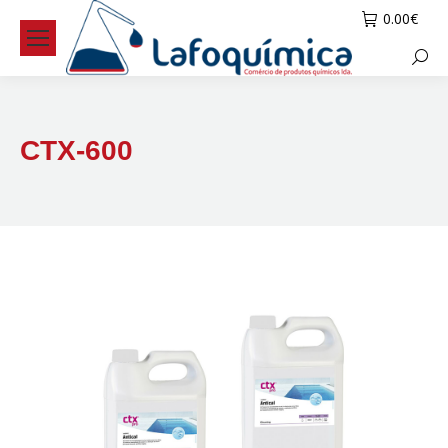
0.00
€
Searc
CTX-600