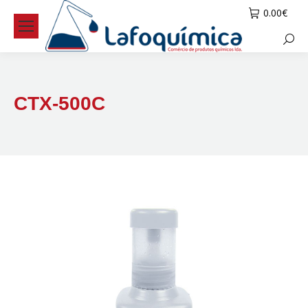
0.00
€
Searc
CTX-500C