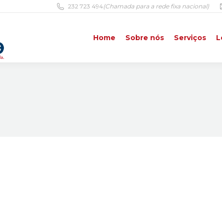
232 723 494
(Chamada para a rede fixa nacional)
Home
Sobre nós
Serviços
L
Home
Sobre nós
Serviços
L