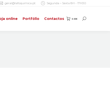
geral@lafoquimica.pt
Segunda – Sexta 8H - 17H30
oja online
Portfólio
Contactos
0.00
€
Search:
oja online
Portfólio
Contactos
0.00
€
Search: