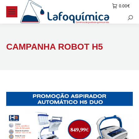
0.00
€
Searc
CAMPANHA ROBOT H5