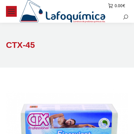
0.00
€
Searc
CTX-45