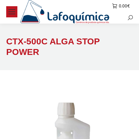
0.00
€
Searc
CTX-500C ALGA STOP
POWER