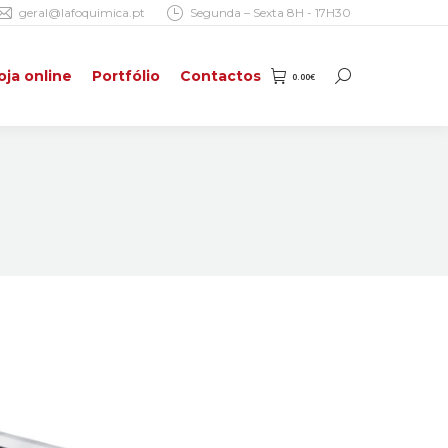
geral@lafoquimica.pt
Segunda – Sexta 8H - 17H30
oja online
Portfólio
Contactos
0.00
€
Search:
oja online
Portfólio
Contactos
0.00
€
Search: