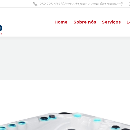
232 723 494
(Chamada para a rede fixa nacional)
Home
Sobre nós
Serviços
L
Home
Sobre nós
Serviços
L