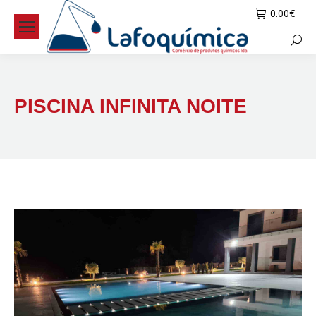
0.00
€
Searc
PISCINA INFINITA NOITE