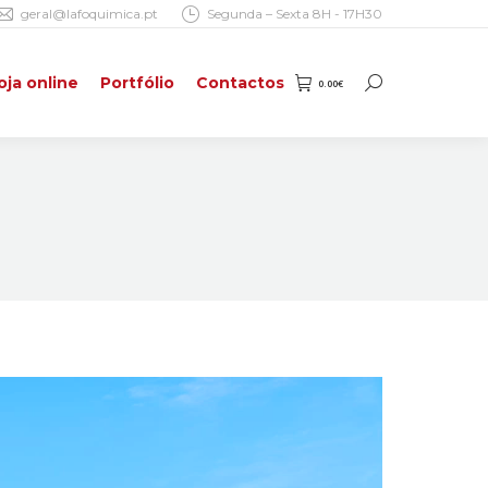
geral@lafoquimica.pt
Segunda – Sexta 8H - 17H30
oja online
Portfólio
Contactos
0.00
€
Search:
oja online
Portfólio
Contactos
0.00
€
Search: