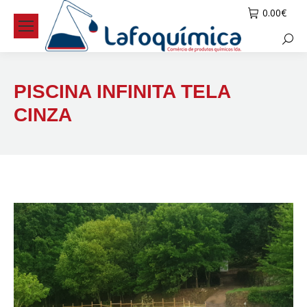
0.00
€
Searc
PISCINA INFINITA TELA
CINZA