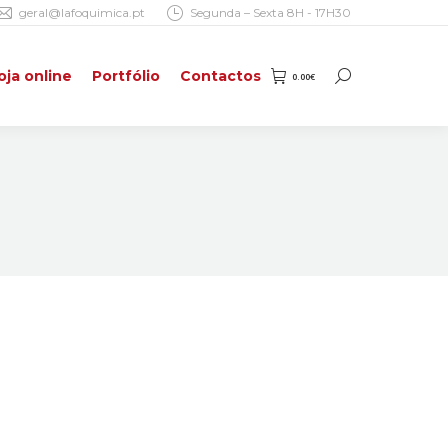
geral@lafoquimica.pt
Segunda – Sexta 8H - 17H30
oja online
Portfólio
Contactos
0.00
€
Search:
oja online
Portfólio
Contactos
0.00
€
Search: