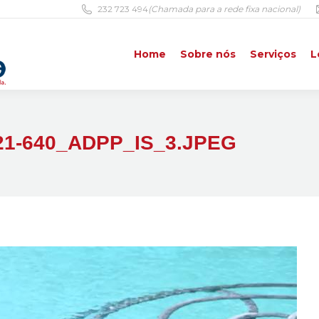
232 723 494
(Chamada para a rede fixa nacional)
Home
Sobre nós
Serviços
L
Home
Sobre nós
Serviços
L
1-640_ADPP_IS_3.JPEG