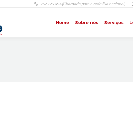
232 723 494
(Chamada para a rede fixa nacional)
Home
Sobre nós
Serviços
L
Home
Sobre nós
Serviços
L