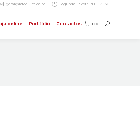
geral@lafoquimica.pt
Segunda – Sexta 8H - 17H30
oja online
Portfólio
Contactos
0.00
€
Search:
oja online
Portfólio
Contactos
0.00
€
Search: