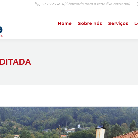
232 723 494
(Chamada para a rede fixa nacional)
Home
Sobre nós
Serviços
L
Home
Sobre nós
Serviços
L
EDITADA