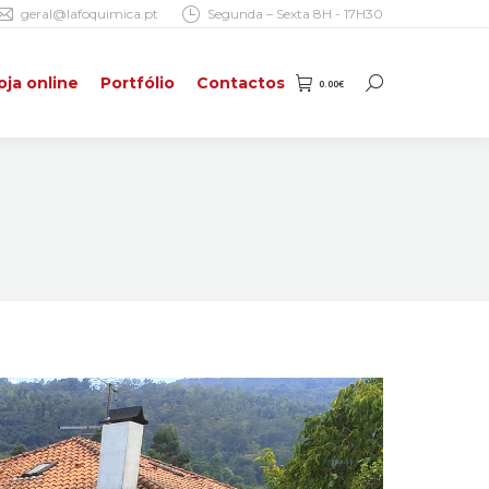
geral@lafoquimica.pt
Segunda – Sexta 8H - 17H30
oja online
Portfólio
Contactos
0.00
€
Search:
oja online
Portfólio
Contactos
0.00
€
Search: