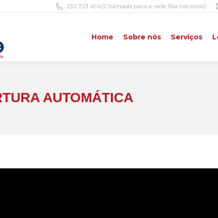
232 723 494
(Chamada para a rede fixa nacional)
Home
Sobre nós
Serviços
L
Home
Sobre nós
Serviços
L
TURA AUTOMÁTICA
Reprodutor
de
vídeo