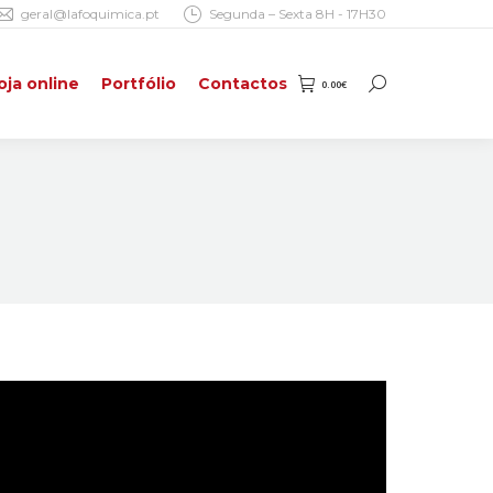
geral@lafoquimica.pt
Segunda – Sexta 8H - 17H30
oja online
Portfólio
Contactos
0.00
€
Search:
oja online
Portfólio
Contactos
0.00
€
Search: