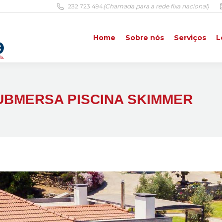
232 723 494
(Chamada para a rede fixa nacional)
Home
Sobre nós
Serviços
L
Home
Sobre nós
Serviços
L
UBMERSA PISCINA SKIMMER