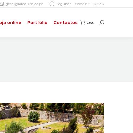
geral@lafoquimica.pt
Segunda – Sexta 8H - 17H30
oja online
Portfólio
Contactos
0.00
€
Search:
oja online
Portfólio
Contactos
0.00
€
Search: