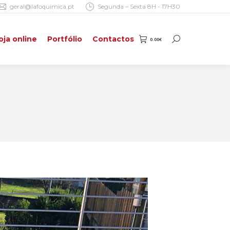
geral@lafoquimica.pt
Segunda – Sexta 8H - 17H30
oja online
Portfólio
Contactos
0.00
€
Search:
oja online
Portfólio
Contactos
0.00
€
Search: