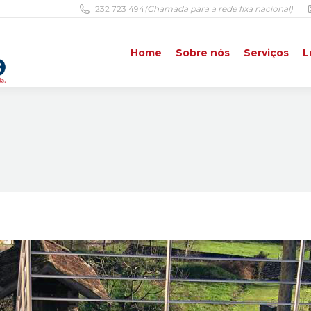
232 723 494
(Chamada para a rede fixa nacional)
Home
Sobre nós
Serviços
L
Home
Sobre nós
Serviços
L