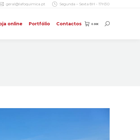
geral@lafoquimica.pt
Segunda – Sexta 8H - 17H30
oja online
Portfólio
Contactos
0.00
€
Search:
oja online
Portfólio
Contactos
0.00
€
Search: