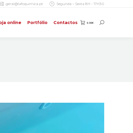
geral@lafoquimica.pt
Segunda – Sexta 8H - 17H30
oja online
Portfólio
Contactos
0.00
€
Search:
oja online
Portfólio
Contactos
0.00
€
Search: