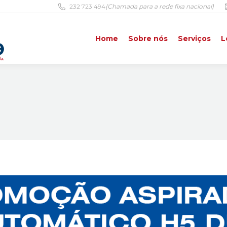
232 723 494
(Chamada para a rede fixa nacional)
Home
Sobre nós
Serviços
L
Home
Sobre nós
Serviços
L