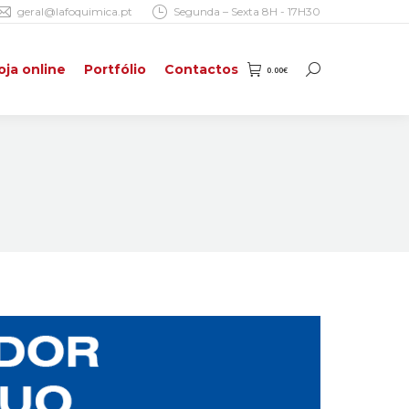
geral@lafoquimica.pt
Segunda – Sexta 8H - 17H30
oja online
Portfólio
Contactos
0.00
€
Search:
oja online
Portfólio
Contactos
0.00
€
Search: