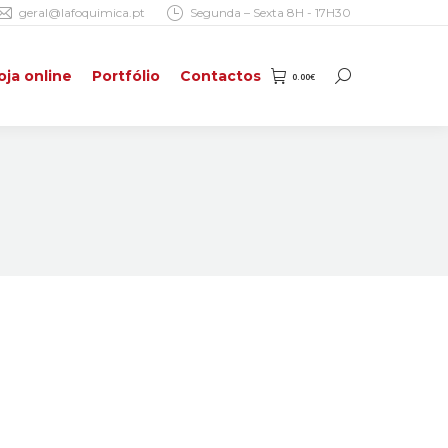
geral@lafoquimica.pt
Segunda – Sexta 8H - 17H30
oja online
Portfólio
Contactos
0.00
€
Search:
oja online
Portfólio
Contactos
0.00
€
Search: