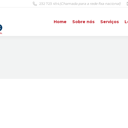
232 723 494
(Chamada para a rede fixa nacional)
Home
Sobre nós
Serviços
L
Home
Sobre nós
Serviços
L