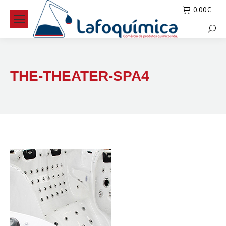
0.00
€
Searc
THE-THEATER-SPA4