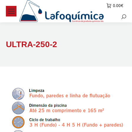
0.00
€
Searc
ULTRA-250-2