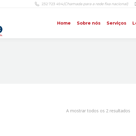
232 723 494
(Chamada para a rede fixa nacional)
Home
Sobre nós
Serviços
L
Home
Sobre nós
Serviços
L
A mostrar todos os 2 resultados