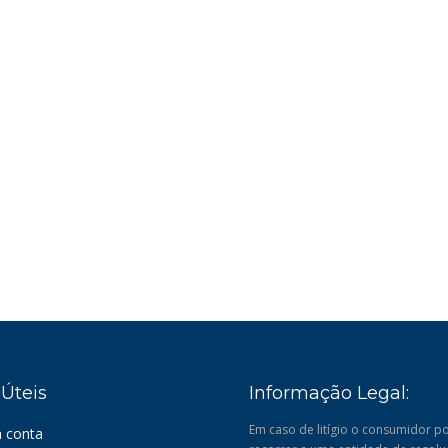
 Úteis
Informação Legal:
Em caso de litígio o consumidor p
 conta