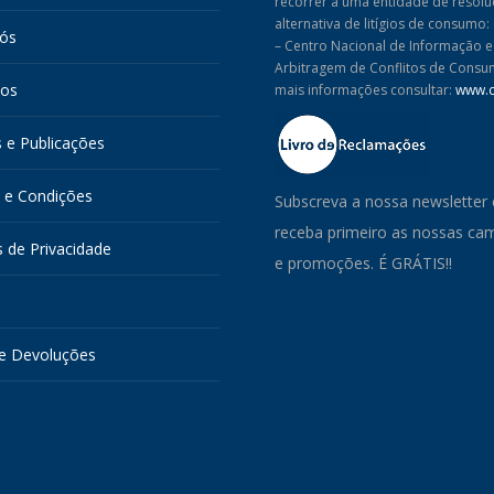
recorrer a uma entidade de resol
alternativa de litígios de consumo
nós
– Centro Nacional de Informação e
Arbitragem de Conflitos de Consu
tos
mais informações consultar:
www.c
s e Publicações
 e Condições
Subscreva a nossa newsletter 
receba primeiro as nossas c
s de Privacidade
e promoções. É GRÁTIS!!
s
e Devoluções