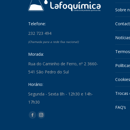
Sobre 
Telefone:
Contac
232 723 494
Notícia
(Chamada para a rede fixa nacional)
Termos
Morada:
Rua do Caminho de Ferro, nº 2 3660-
Política
541 São Pedro do Sul
Cookie
Horário:
Trocas 
Segunda - Sexta 8h - 12h30 e 14h-
17h30
FAQ’s
Find us on:
Facebook
Instagram
page
page