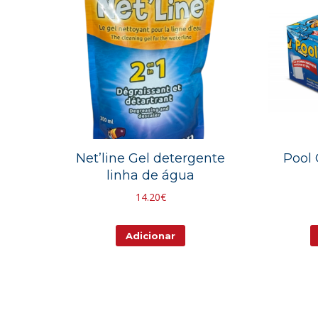
Net’line Gel detergente
Pool
linha de água
14.20
€
Adicionar