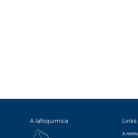
A lafoquimica
Links
A minha