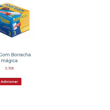
 Gom Borracha
mágica
5.70
€
Adicionar