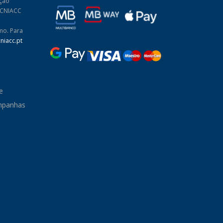
ução
: CNIACC
mo. Para
niacc.pt
e
ampanhas