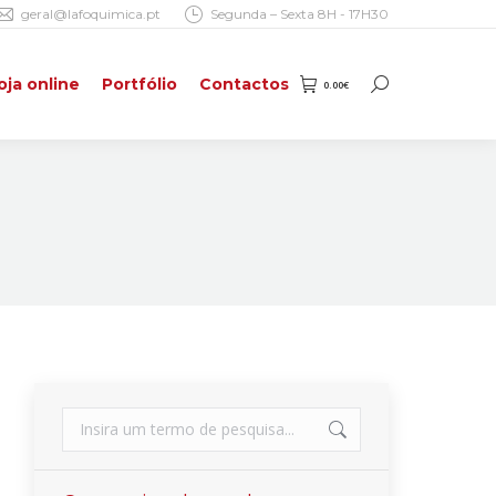
geral@lafoquimica.pt
Segunda – Sexta 8H - 17H30
oja online
Portfólio
Contactos
0.00
€
Search:
oja online
Portfólio
Contactos
0.00
€
Search:
Search: