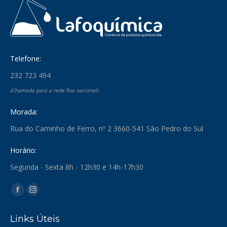
Telefone:
232 723 494
(Chamada para a rede fixa nacional)
Morada:
Rua do Caminho de Ferro, nº 2 3660-541 São Pedro do Sul
Horário:
Segunda - Sexta 8h - 12h30 e 14h-17h30
Find us on:
Facebook
Instagram
page
page
Links Úteis
opens
opens