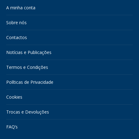
in
in
A minha conta
new
new
window
window
Sobre nós
Contactos
Notícias e Publicações
Termos e Condições
Políticas de Privacidade
Cookies
Trocas e Devoluções
FAQ’s