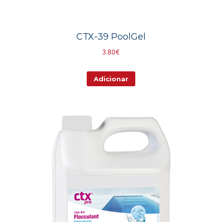
CTX-39 PoolGel
3.80
€
Adicionar