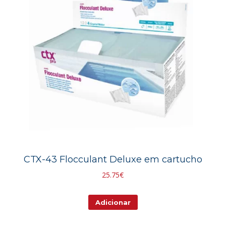
may
be
chosen
on
the
product
page
CTX-43 Flocculant Deluxe em cartucho
25.75
€
Adicionar