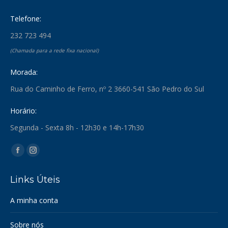
Telefone:
232 723 494
(Chamada para a rede fixa nacional)
Morada:
Rua do Caminho de Ferro, nº 2 3660-541 São Pedro do Sul
Horário:
Segunda - Sexta 8h - 12h30 e 14h-17h30
Find us on:
Facebook
Instagram
page
page
Links Úteis
opens
opens
in
in
A minha conta
new
new
window
window
Sobre nós