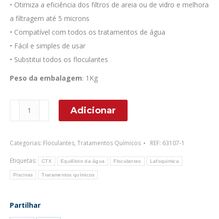
• Otimiza a eficiência dos filtros de areia ou de vidro e melhora
a filtragem até 5 microns
• Compatível com todos os tratamentos de água
• Fácil e simples de usar
• Substitui todos os floculantes
Peso da embalagem
: 1Kg
Quantidade
Adicionar
de
Floculante
Categorias:
Floculantes
,
Tratamentos Químicos
REF:
63107-1
em
pastilha
Etiquetas:
CTX
Equilíbrio da água
Floculantes
Lafoquimica
concentrado
Piscinas
Tratamentos químicos
Acti
Partilhar