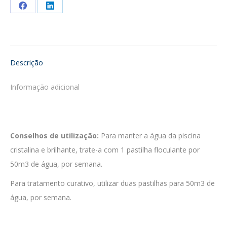
Share
Share
on
on
Facebook
LinkedIn
Descrição
Informação adicional
Conselhos de utilização:
Para manter a água da piscina
cristalina e brilhante, trate-a com 1 pastilha floculante por
50m3 de água, por semana.
Para tratamento curativo, utilizar duas pastilhas para 50m3 de
água, por semana.