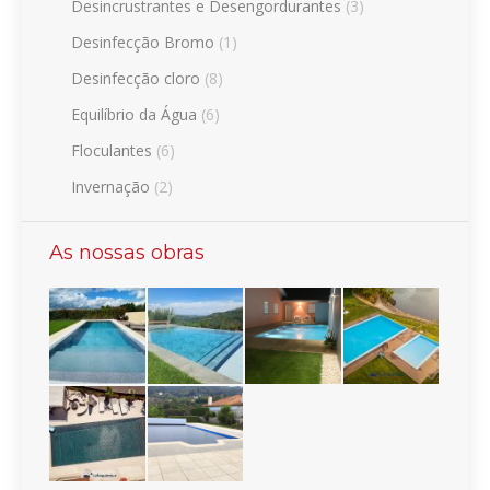
Desincrustrantes e Desengordurantes
(3)
Desinfecção Bromo
(1)
Desinfecção cloro
(8)
Equilíbrio da Água
(6)
Floculantes
(6)
Invernação
(2)
As nossas obras