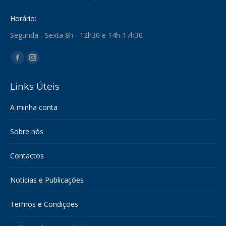
Horário:
Segunda - Sexta 8h - 12h30 e 14h-17h30
Find us on:
Facebook
Instagram
page
page
Links Úteis
opens
opens
in
in
A minha conta
new
new
window
window
Sobre nós
Contactos
Notícias e Publicações
Termos e Condições