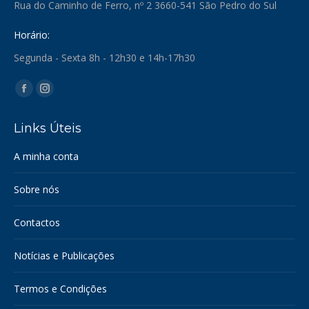
Rua do Caminho de Ferro, nº 2 3660-541 São Pedro do Sul
Horário:
Segunda - Sexta 8h - 12h30 e 14h-17h30
Find us on:
Facebook
Instagram
page
page
Links Úteis
opens
opens
in
in
A minha conta
new
new
window
window
Sobre nós
Contactos
Notícias e Publicações
Termos e Condições