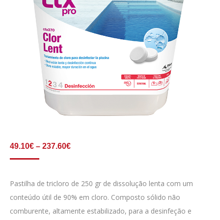
Price
49.10
€
–
237.60
€
range:
49.10€
through
Pastilha de tricloro de 250 gr de dissolução lenta com um
237.60€
conteúdo útil de 90% em cloro. Composto sólido não
comburente, altamente estabilizado, para a desinfeção e