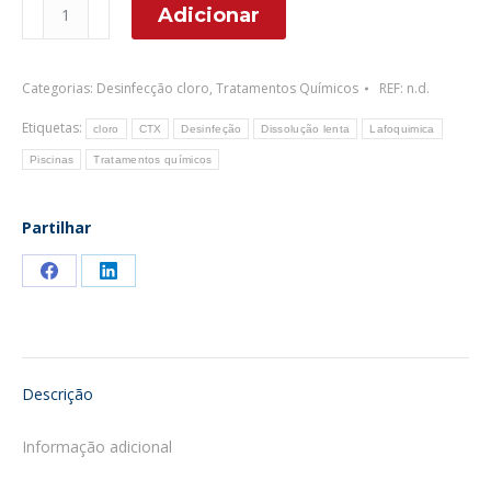
Quantidade
Adicionar
de
CTX-
Categorias:
Desinfecção cloro
,
Tratamentos Químicos
REF:
n.d.
370
ClorLent
Etiquetas:
cloro
CTX
Desinfeção
Dissolução lenta
Lafoquimica
Pastilhas
Piscinas
Tratamentos químicos
Tricloro
250
Partilhar
gr.
Share
Share
on
on
Facebook
LinkedIn
Descrição
Informação adicional