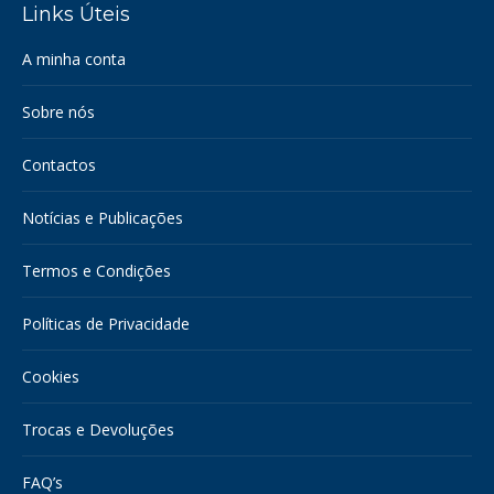
Links Úteis
opens
opens
in
in
A minha conta
new
new
window
window
Sobre nós
Contactos
Notícias e Publicações
Termos e Condições
Políticas de Privacidade
Cookies
Trocas e Devoluções
FAQ’s