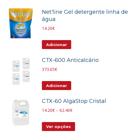
Net'line Gel detergente linha de
água
14.20
€
Adicionar
CTX-600 Anticalcário
373.65
€
Adicionar
CTX-60 AlgaStop Cristal
Price
14.20
€
–
62.40
€
range:
This
14.20€
Ver opções