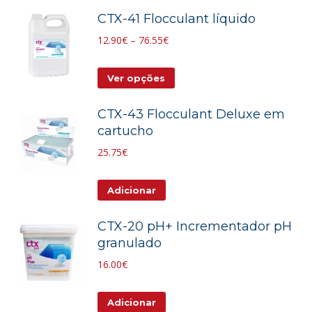
product
through
CTX-41 Flocculant líquido
has
62.40€
Price
multiple
12.90
€
–
76.55
€
range:
variants.
This
12.90€
The
Ver opções
product
through
options
CTX-43 Flocculant Deluxe em
has
76.55€
may
cartucho
multiple
be
25.75
€
variants.
chosen
The
on
Adicionar
options
the
may
product
CTX-20 pH+ Incrementador pH
be
page
granulado
chosen
16.00
€
on
the
Adicionar
product