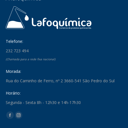
Telefone:
232 723 494
(Chamada para a rede fixa nacional)
Morada:
Rua do Caminho de Ferro, nº 2 3660-541 São Pedro do Sul
Horário:
Segunda - Sexta 8h - 12h30 e 14h-17h30
Find us on:
Facebook
Instagram
page
page