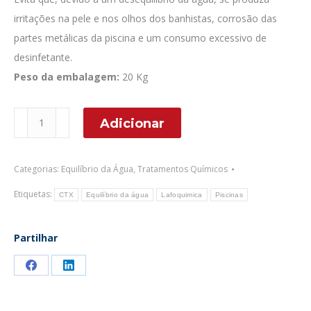
irritações na pele e nos olhos dos banhistas, corrosão das
partes metálicas da piscina e um consumo excessivo de
desinfetante.
Peso da embalagem:
20 Kg
Quantidade
Adicionar
de
CTX-
Categorias:
Equilíbrio da Água
,
Tratamentos Químicos
15
pH-
Etiquetas:
CTX
Equilíbrio da água
Lafoquimica
Piscinas
Minorador
pH
Partilhar
líquido
Share
Share
on
on