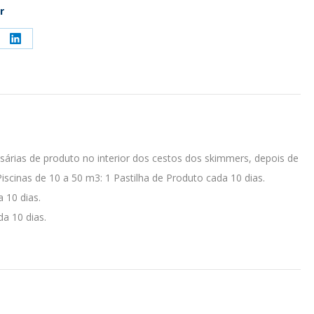
r
re
Share
on
ebook
LinkedIn
sárias de produto no interior dos cestos dos skimmers, depois de
iscinas de 10 a 50 m3: 1 Pastilha de Produto cada 10 dias.
 10 dias.
da 10 dias.