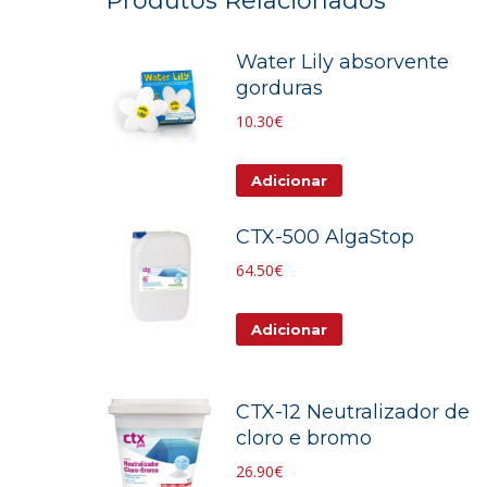
Produtos Relacionados
Water Lily absorvente
gorduras
10.30
€
Adicionar
CTX-500 AlgaStop
64.50
€
Adicionar
CTX-12 Neutralizador de
cloro e bromo
26.90
€