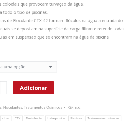
100.90€
as coloidais que provocam turvação da água.
a todo o tipo de piscinas.
lhas de Floculante CTX-42 formam flóculos na água a entrada do
s quais se depositam na superfície da carga filtrante retendo todas
culas em suspensão que se encontram na água da piscina.
ade
Adicionar
s:
Floculantes
,
Tratamentos Químicos
REF:
n.d.
nt
:
cloro
CTX
Desinfeção
Lafoquimica
Piscinas
Tratamentos químicos