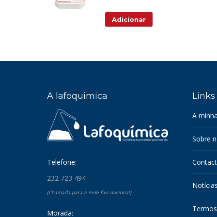
Adicionar
A lafoquimica
Links
A minha
Sobre 
Telefone:
Contac
232 723 494
Notícia
(Chamada para a rede fixa nacional)
Termos
Morada: