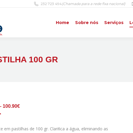
232 723 494
(Chamada para a rede fixa nacional)
Home
Sobre nós
Serviços
L
Home
Sobre nós
Serviços
L
TILHA 100 GR
Price
–
100.90
€
range:
18.90€
through
te em pastilhas de 100 gr. Clariﬁca a água, eliminando as