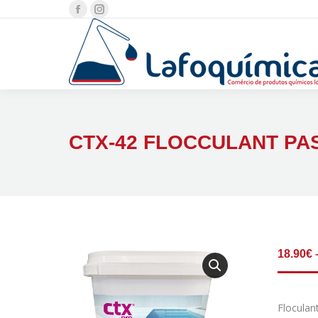
Facebook
Instagram
page
page
opens
opens
in
in
new
new
window
window
CTX-42 FLOCCULANT PAS
18.90
€
Floculan