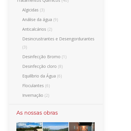
Tratamentos Químicos
(40)
Algicidas
(3)
Análise da água
(9)
Anticalcários
(2)
Desincrustrantes e Desengordurantes
(3)
Desinfecção Bromo
(1)
Desinfecção cloro
(8)
Equilíbrio da Água
(6)
Floculantes
(6)
Invernação
(2)
As nossas obras