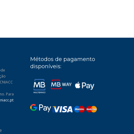
Métodos de pagamento
disponíveis:
ode
ução
: CNIACC
mo. Para
niacc.pt
e