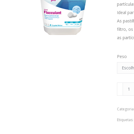
partícul
Ideal par
As pasti
filtro, o
as partí
Peso
Quantid
de
CTX-
Categoria
42
Floccula
Etiquetas
pastilha