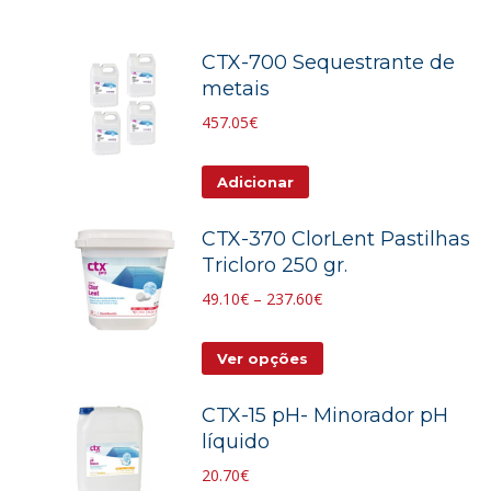
CTX-700 Sequestrante de
metais
457.05
€
Adicionar
CTX-370 ClorLent Pastilhas
Tricloro 250 gr.
Price
49.10
€
–
237.60
€
range:
This
49.10€
Ver opções
product
through
CTX-15 pH- Minorador pH
has
237.60€
líquido
multiple
20.70
€
variants.