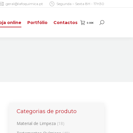
geral@lafoquimica.pt
Segunda – Sexta 8H - 17H30
oja online
Portfólio
Contactos
0.00
€
Search:
oja online
Portfólio
Contactos
0.00
€
Search:
Categorias de produto
Material de Limpeza
(18)