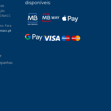
disponíveis:
ode
ução
: CNIACC
mo. Para
niacc.pt
e
ampanhas