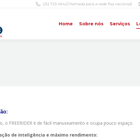
232 723 494
(Chamada para a rede fixa nacional)
Home
Sobre nós
Serviços
L
Home
Sobre nós
Serviços
L
ção:
o, o FREERIDER é de fácil manuseamento e ocupa pouco espaço.
ção de inteligência e máximo rendimento: