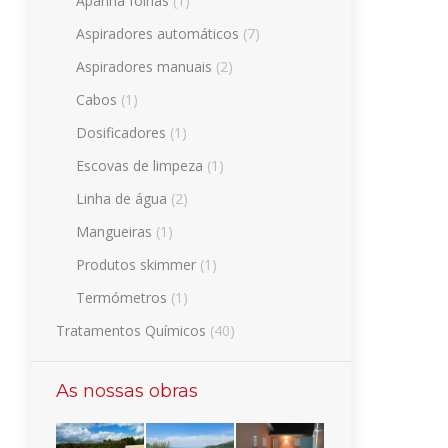
Apanha folhas
(1)
Aspiradores automáticos
(7)
Aspiradores manuais
(2)
Cabos
(1)
Dosificadores
(1)
Escovas de limpeza
(1)
Linha de água
(2)
Mangueiras
(1)
Produtos skimmer
(1)
Termómetros
(1)
Tratamentos Químicos
(40)
As nossas obras