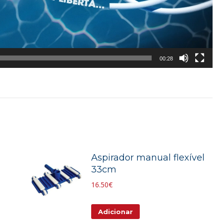
00:28
Aspirador manual flexível
33cm
16.50
€
Adicionar