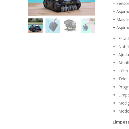
+ Sensor
+ Aspira
+ Mais l
+ Aspira
Estad
Notif
Ajuda
Atual
Iníci
Tele
Progr
Limpe
Mediç
Modo
Limpeza