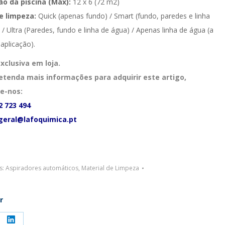
o da piscina (Máx):
12 x 6 (72 m2)
de limpeza:
Quick (apenas fundo) / Smart (fundo, paredes e linha
 / Ultra (Paredes, fundo e linha de água) / Apenas linha de água (a
 aplicação).
xclusiva em loja.
etenda mais informações para adquirir este artigo,
e-nos:
2 723 494
geral@lafoquimica.pt
s:
Aspiradores automáticos
,
Material de Limpeza
r