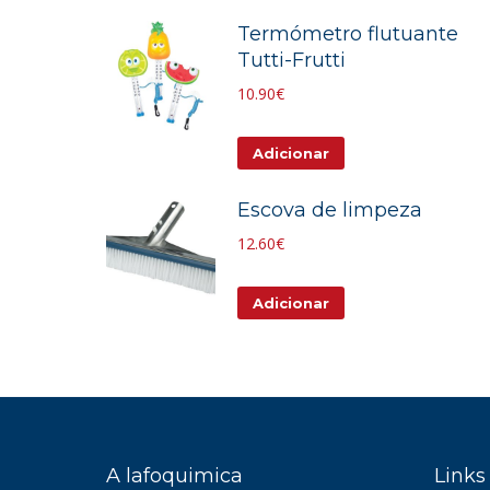
Termómetro flutuante
Tutti-Frutti
10.90
€
Adicionar
Escova de limpeza
12.60
€
Adicionar
A lafoquimica
Links