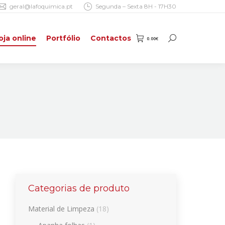
geral@lafoquimica.pt
Segunda – Sexta 8H - 17H30
oja online
Portfólio
Contactos
0.00
€
Search:
oja online
Portfólio
Contactos
0.00
€
Search:
Categorias de produto
Material de Limpeza
(18)