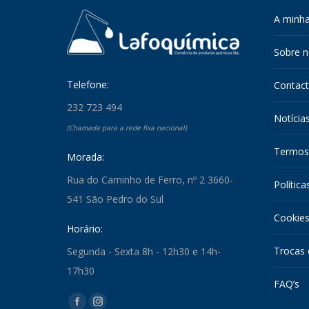
A minha
Sobre 
Telefone:
Contac
232 723 494
Notícia
(Chamada para a rede fixa nacional)
Termos
Morada:
Rua do Caminho de Ferro, nº 2 3660-
Política
541 São Pedro do Sul
Cookie
Horário:
Trocas 
Segunda - Sexta 8h - 12h30 e 14h-
17h30
FAQ’s
Find us on: