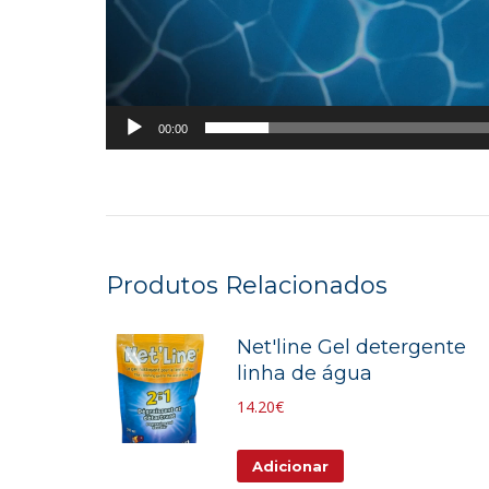
00:00
Produtos Relacionados
Net'line Gel detergente
linha de água
14.20
€
Adicionar