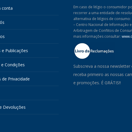
may
Em caso de litígio o consumidor p
 conta
recorrer a uma entidade de resol
be
alternativa de litígios de consumo
nós
chosen
– Centro Nacional de Informação e
Arbitragem de Conflitos de Consu
on
tos
mais informações consultar:
www.c
the
product
s e Publicações
page
 e Condições
Subscreva a nossa newsletter 
receba primeiro as nossas c
s de Privacidade
e promoções. É GRÁTIS!!
s
e Devoluções