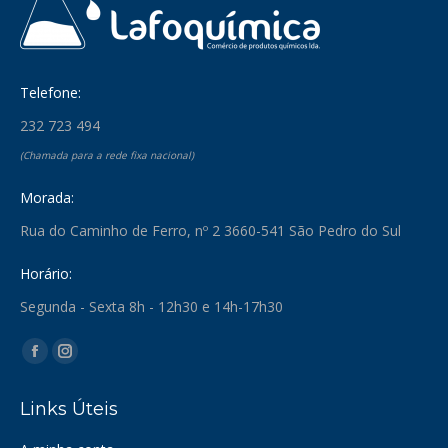
Telefone:
232 723 494
(Chamada para a rede fixa nacional)
Morada:
Rua do Caminho de Ferro, nº 2 3660-541 São Pedro do Sul
Horário:
Segunda - Sexta 8h - 12h30 e 14h-17h30
Find us on:
Facebook
Instagram
page
page
Links Úteis
opens
opens
in
in