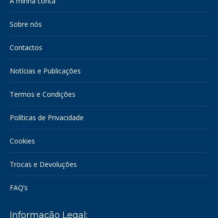
A minha conta
new
new
window
window
Sobre nós
Contactos
Notícias e Publicações
Termos e Condições
Políticas de Privacidade
Cookies
Trocas e Devoluções
FAQ’s
Informação Legal: